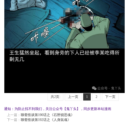
共2页:
上一页
1
2
下一页
通知：为防止找不到我们，关注公众号【鬼丫头】，同步更新本站漫画
上一篇：
聊斋怪谈第190话之《石匣锁恶魂》
下一篇：
聊斋怪谈第192话之《人身鼠魂》