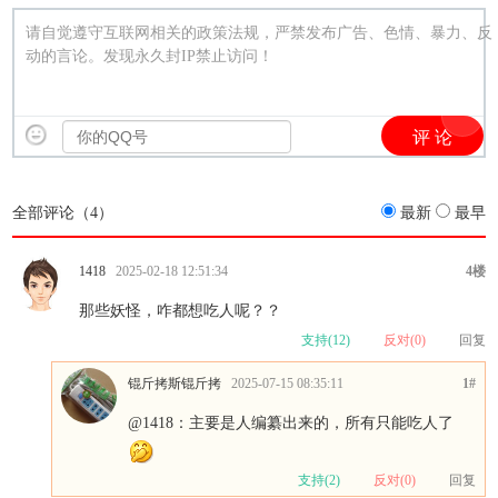
请自觉遵守互联网相关的政策法规，严禁发布广告、色情、暴力、反
动的言论。发现永久封IP禁止访问！
全部评论（
4
）
最新
最早
1418
2025-02-18 12:51:34
4楼
那些妖怪，咋都想吃人呢？？
支持(
12
)
反对(
0
)
回复
锟斤拷斯锟斤拷
2025-07-15 08:35:11
1#
@1418
：主要是人编纂出来的，所有只能吃人了
支持(
2
)
反对(
0
)
回复