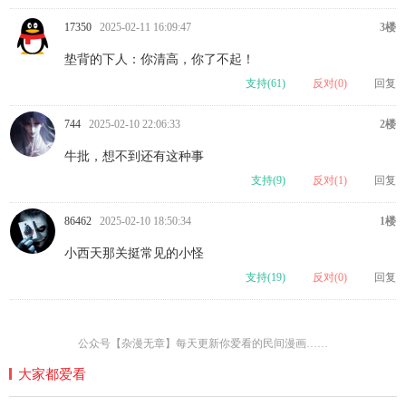
17350
2025-02-11 16:09:47
3楼
垫背的下人：你清高，你了不起！
支持(
61
)
反对(
0
)
回复
744
2025-02-10 22:06:33
2楼
牛批，想不到还有这种事
支持(
9
)
反对(
1
)
回复
86462
2025-02-10 18:50:34
1楼
小西天那关挺常见的小怪
支持(
19
)
反对(
0
)
回复
公众号【杂漫无章】每天更新你爱看的民间漫画……
大家都爱看