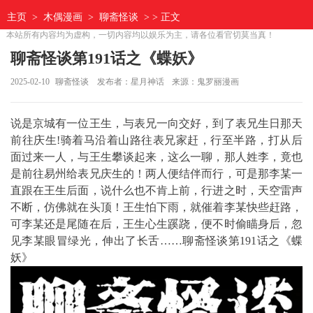
主页
>
木偶漫画
>
聊斋怪谈
> > 正文
本站所有内容均为虚构，一切内容均以娱乐为主，请各位看官切莫当真！
聊斋怪谈第191话之《蝶妖》
2025-02-10
聊斋怪谈
发布者：星月神话
来源：鬼罗丽漫画
说是京城有一位王生，与表兄一向交好，到了表兄生日那天
前往庆生!骑着马沿着山路往表兄家赶，行至半路，打从后
面过来一人，与王生攀谈起来，这么一聊，那人姓李，竟也
是前往易州给表兄庆生的！两人便结伴而行，可是那李某一
直跟在王生后面，说什么也不肯上前，行进之时，天空雷声
不断，仿佛就在头顶！王生怕下雨，就催着李某快些赶路，
可李某还是尾随在后，王生心生蹊跷，便不时偷瞄身后，忽
见李某眼冒绿光，伸出了长舌……聊斋怪谈第191话之《蝶
妖》