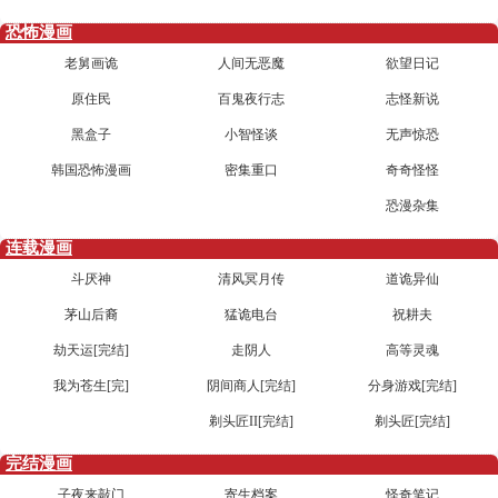
恐怖漫画
老舅画诡
人间无恶魔
欲望日记
原住民
百鬼夜行志
志怪新说
黑盒子
小智怪谈
无声惊恐
韩国恐怖漫画
密集重口
奇奇怪怪
恐漫杂集
连载漫画
斗厌神
清风冥月传
道诡异仙
茅山后裔
猛诡电台
祝耕夫
劫天运[完结]
走阴人
高等灵魂
我为苍生[完]
阴间商人[完结]
分身游戏[完结]
剃头匠II[完结]
剃头匠[完结]
完结漫画
子夜来敲门
寄生档案
怪奇笔记