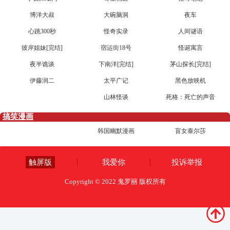
博洋大叔
大碗脑洞
夜车
心跳300秒
怪奇实录
人间谜语
彼岸姐妹[完结]
宿运街18号
怪诞寓言
夜半诡谈
下南洋[完结]
茅山探长[完结]
伊藤润二
太平广记
黑色放映机
山林怪谈
死格：死亡的声音
搞笑漫画
韩国幽默漫画
盲女泰尔莎
触屏版
我爱你
投诉举报
Copyright © 2022 鬼罗丽 版权所有