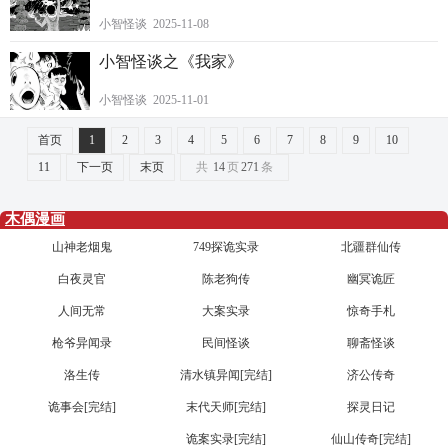
小智怪谈 2025-11-08
小智怪谈之《我家》
小智怪谈 2025-11-01
首页
1
2
3
4
5
6
7
8
9
10
11
下一页
末页
共
14
页
271
条
木偶漫画
山神老烟鬼
749探诡实录
北疆群仙传
白夜灵官
陈老狗传
幽冥诡匠
人间无常
大案实录
惊奇手札
枪爷异闻录
民间怪谈
聊斋怪谈
洛生传
清水镇异闻[完结]
济公传奇
诡事会[完结]
末代天师[完结]
探灵日记
诡案实录[完结]
仙山传奇[完结]