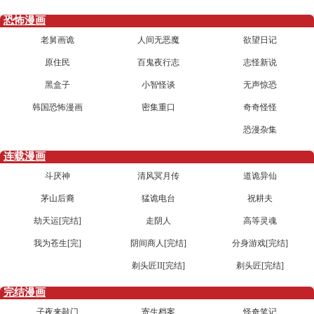
恐怖漫画
老舅画诡
人间无恶魔
欲望日记
原住民
百鬼夜行志
志怪新说
黑盒子
小智怪谈
无声惊恐
韩国恐怖漫画
密集重口
奇奇怪怪
恐漫杂集
连载漫画
斗厌神
清风冥月传
道诡异仙
茅山后裔
猛诡电台
祝耕夫
劫天运[完结]
走阴人
高等灵魂
我为苍生[完]
阴间商人[完结]
分身游戏[完结]
剃头匠II[完结]
剃头匠[完结]
完结漫画
子夜来敲门
寄生档案
怪奇笔记