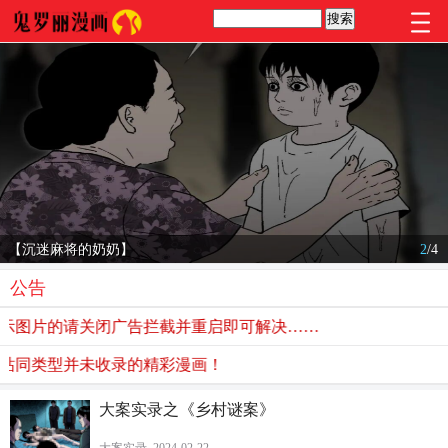
【沉迷麻将的奶奶】
2
/
4
公告
图片的请关闭广告拦截并重启即可解决……
同类型并未收录的精彩漫画！
大案实录之《乡村谜案》