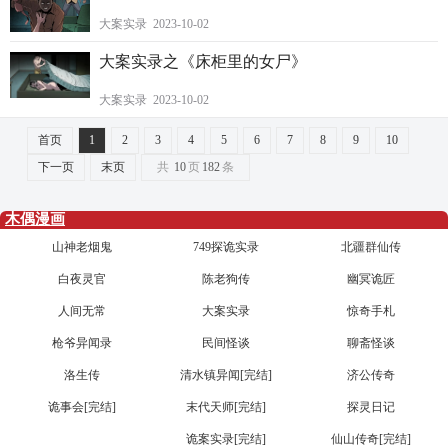
大案实录 2023-10-02
大案实录之《床柜里的女尸》
大案实录 2023-10-02
首页
1
2
3
4
5
6
7
8
9
10
下一页
末页
共
10
页
182
条
木偶漫画
山神老烟鬼
749探诡实录
北疆群仙传
白夜灵官
陈老狗传
幽冥诡匠
人间无常
大案实录
惊奇手札
枪爷异闻录
民间怪谈
聊斋怪谈
洛生传
清水镇异闻[完结]
济公传奇
诡事会[完结]
末代天师[完结]
探灵日记
诡案实录[完结]
仙山传奇[完结]