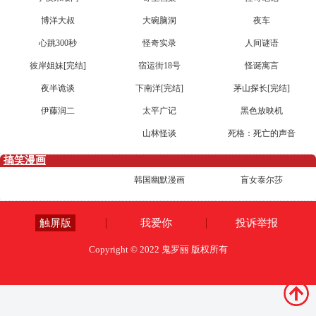
博洋大叔
大碗脑洞
夜车
心跳300秒
怪奇实录
人间谜语
彼岸姐妹[完结]
宿运街18号
怪诞寓言
夜半诡谈
下南洋[完结]
茅山探长[完结]
伊藤润二
太平广记
黑色放映机
山林怪谈
死格：死亡的声音
搞笑漫画
韩国幽默漫画
盲女泰尔莎
触屏版
我爱你
投诉举报
Copyright © 2022 鬼罗丽 版权所有