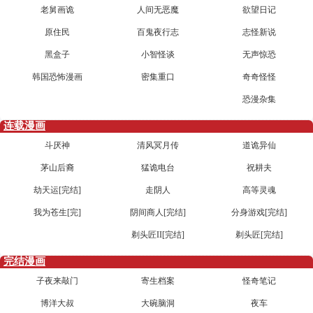
老舅画诡
人间无恶魔
欲望日记
原住民
百鬼夜行志
志怪新说
黑盒子
小智怪谈
无声惊恐
韩国恐怖漫画
密集重口
奇奇怪怪
恐漫杂集
连载漫画
斗厌神
清风冥月传
道诡异仙
茅山后裔
猛诡电台
祝耕夫
劫天运[完结]
走阴人
高等灵魂
我为苍生[完]
阴间商人[完结]
分身游戏[完结]
剃头匠II[完结]
剃头匠[完结]
完结漫画
子夜来敲门
寄生档案
怪奇笔记
博洋大叔
大碗脑洞
夜车