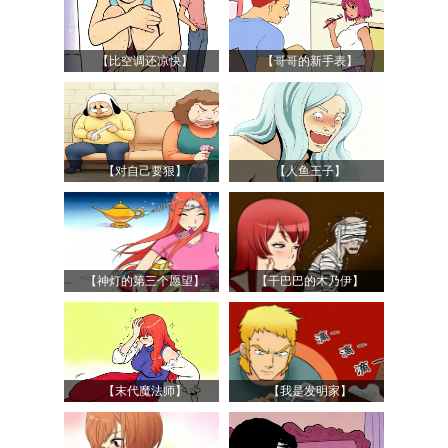
【比空调还凉快】
【哥哥的新手表】
【对自己要狠】
【人鱼王子】
【神灯的第三个愿望】
【干巴巴的木乃伊】
【末代魔法师】
【我是发明家】