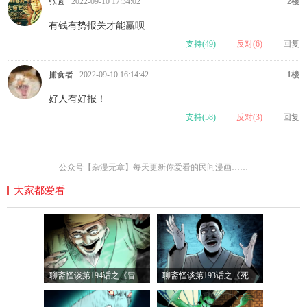
张圆
2022-09-10 17:34:02
2楼
有钱有势报关才能赢呗
支持(
49
)
反对(
6
)
回复
捕食者
2022-09-10 16:14:42
1楼
好人有好报！
支持(
58
)
反对(
3
)
回复
公众号【杂漫无章】每天更新你爱看的民间漫画……
大家都爱看
聊斋怪谈第194话之《冒名鬼》
聊斋怪谈第193话之《死尸伸冤》