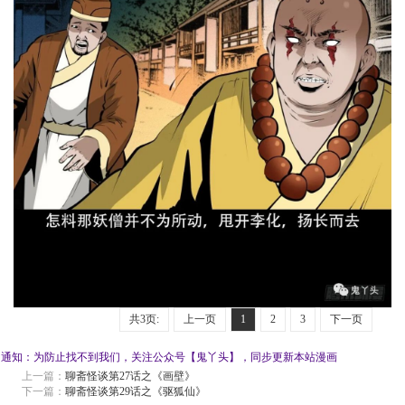
共3页:
上一页
1
2
3
下一页
通知：为防止找不到我们，关注公众号【鬼丫头】，同步更新本站漫画
上一篇：
聊斋怪谈第27话之《画壁》
下一篇：
聊斋怪谈第29话之《驱狐仙》