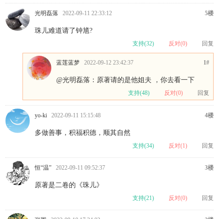
光明磊落
2022-09-11 22:33:12
5楼
珠儿难道请了钟馗?
支持(
32
)
反对(
0
)
回复
蓝莲蓝梦
2022-09-12 23:42:37
1#
@光明磊落
：原著请的是他姐夫 ，你去看一下
支持(
48
)
反对(
0
)
回复
yo-ki
2022-09-11 15:15:48
4楼
多做善事，积福积德，顺其自然
支持(
34
)
反对(
1
)
回复
恒“温”
2022-09-11 09:52:37
3楼
原著是二卷的《珠儿》
支持(
21
)
反对(
0
)
回复