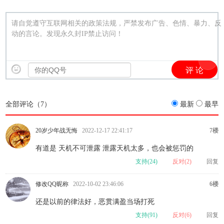
请自觉遵守互联网相关的政策法规，严禁发布广告、色情、暴力、反
动的言论。发现永久封IP禁止访问！
全部评论（
7
）
最新
最早
20岁少年战无悔
2022-12-17 22:41:17
7楼
有道是 天机不可泄露 泄露天机太多，也会被惩罚的
支持(
24
)
反对(
2
)
回复
修改QQ昵称
2022-10-02 23:46:06
6楼
还是以前的律法好，恶贯满盈当场打死
支持(
91
)
反对(
6
)
回复