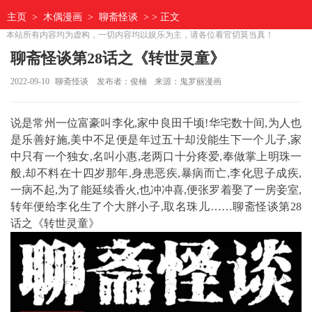
主页
>
木偶漫画
>
聊斋怪谈
> > 正文
本站所有内容均为虚构，一切内容均以娱乐为主，请各位看官切莫当真！
聊斋怪谈第28话之《转世灵童》
2022-09-10
聊斋怪谈
发布者：俊楠
来源：鬼罗丽漫画
说是常州一位富豪叫李化,家中良田千顷!华宅数十间,为人也
是乐善好施,美中不足便是年过五十却没能生下一个儿子,家
中只有一个独女,名叫小惠,老两口十分疼爱,奉做掌上明珠一
般,却不料在十四岁那年,身患恶疾,暴病而亡,李化思子成疾,
一病不起,为了能延续香火,也冲冲喜,便张罗着娶了一房妾室,
转年便给李化生了个大胖小子,取名珠儿……聊斋怪谈第28
话之《转世灵童》